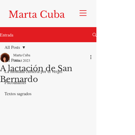
Marta Cuba
Entrada
All Posts
Marta Cuba
All Posts
18 oct 2023
A lactación de San
La montaña cubierta por el vergel
Bernardo
Psicoanálisis
Textos sagrados