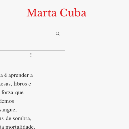
Marta Cuba
a é aprender a 
sas, libros e 
 forza que 
odemos 
sangue, 
as de sombra, 
úa mortalidade.