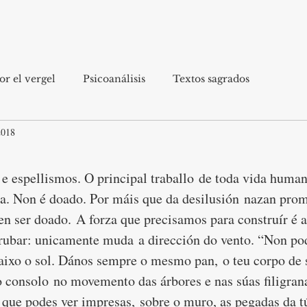
r el vergel
Psicoanálisis
Textos sagrados
2018
 e espellismos. O principal traballo de toda vida human
a. Non é doado. Por máis que da desilusión nazan prome
n ser doado. A forza que precisamos para construír é a
rubar: unicamente muda a dirección do vento. “Non p
ixo o sol. Dános sempre o mesmo pan, o teu corpo de 
o consolo no movemento das árbores e nas súas filigran
que podes ver impresas, sobre o muro, as pegadas da t