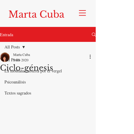
Marta Cuba
Entrada
All Posts
Marta Cuba
All Posts
5 feb 2020
Ciclo-génesis
La montaña cubierta por el vergel
Psicoanálisis
Textos sagrados