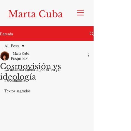
Marta Cuba
Entrada
All Posts
Marta Cuba
All Posts
26 jul 2023
Cosmovisión vs
La montaña cubierta por el vergel
ideología
Psicoanálisis
Textos sagrados