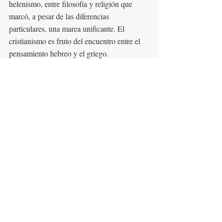
helenismo, entre filosofía y religión que 
marcó, a pesar de las diferencias 
particulares, una marea unificante. El 
cristianismo es fruto del encuentro entre el 
pensamiento hebreo y el griego.
Como ya hemos mencionado en otros 
artículos, René Guénon nos dice que el 
dominio propio del Cristianismo parece 
haber sido exclusivamente esotérico o 
iniciático, siguiendo las pistas que nos 
ofrecen tanto el carácter excepcional de ser 
una tradición sin lengua sagrada, como 
también por ser una tradición sin ley. 
Además de no encontrar en el Evangelio 
ninguna prescripción considerada como ley, 
la frase “Dad al César lo que es del César” 
parece implicar la aceptación de una 
legislación exterior, aquella que existía en el 