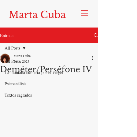
Marta Cuba
Entrada
All Posts
Marta Cuba
All Posts
5 ene 2023
Deméter/Perséfone IV
La montaña cubierta por el vergel
Psicoanálisis
Textos sagrados