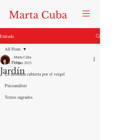
Marta Cuba
Entrada
All Posts
Marta Cuba
All Posts
17 jun 2023
Jardín
La montaña cubierta por el vergel
Psicoanálisis
Textos sagrados