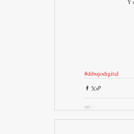
Y 
#dibujodigital