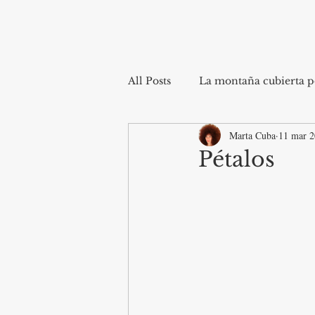
All Posts
La montaña cubierta po
Marta Cuba
11 mar 
Pétalos