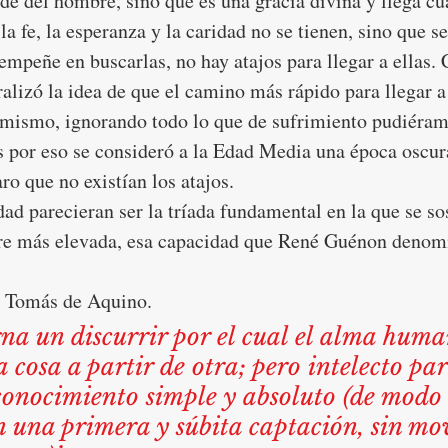
de del hombre, sino que es una gracia divina y llega cu
la fe, la esperanza y la caridad no se tienen, sino que se
empeñe en buscarlas, no hay atajos para llegar a ellas. 
lizó la idea de que el camino más rápido para llegar a 
timismo, ignorando todo lo que de sufrimiento pudiéram
s por eso se consideró a la Edad Media una época oscur
aro que no existían los atajos. 
dad parecieran ser la tríada fundamental en la que se sos
e más elevada, esa capacidad que René Guénon denomi
o Tomás de Aquino. 
 cosa a partir de otra; pero intelecto par
conocimiento simple y absoluto (de modo
n una primera y súbita captación, sin mo