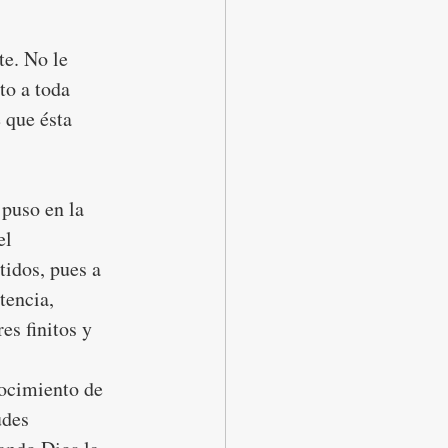
e. No le 
to a toda 
 que ésta 
puso en la 
el 
idos, pues a 
tencia, 
es finitos y 
nocimiento de 
udes 