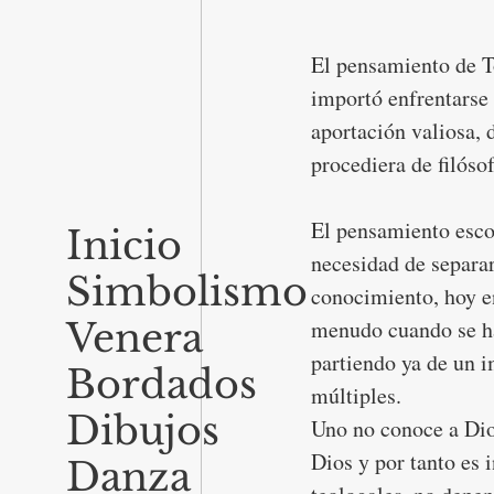
El pensamiento de T
importó enfrentarse 
aportación valiosa, 
procediera de filós
El pensamiento escol
Inicio
necesidad de separar 
Simbolismo
conocimiento, hoy en
Venera
menudo cuando se hab
partiendo ya de un im
Bordados
múltiples. 
Dibujos
Uno no conoce a Dios
Dios y por tanto es i
Danza