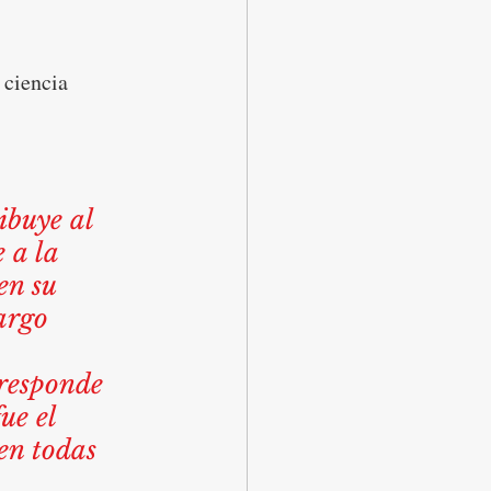
 ciencia 
ibuye al 
 a la 
en su 
argo 
rresponde 
ue el 
en todas 