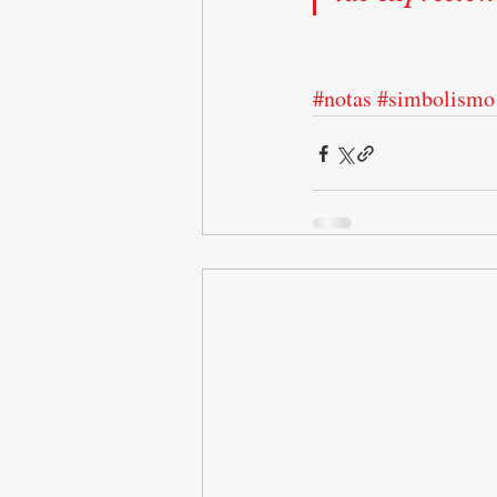
#notas
#simbolismo