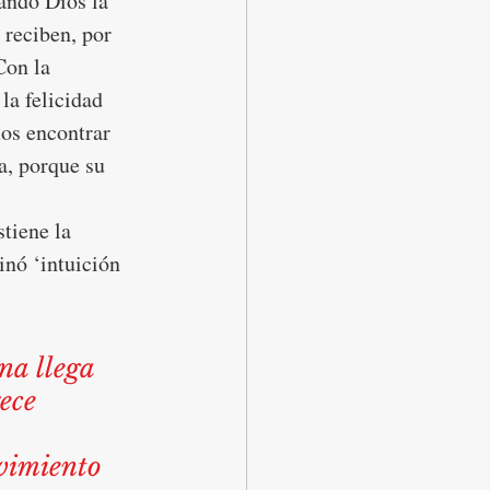
ando Dios la 
 reciben, por 
Con la 
la felicidad 
os encontrar 
a, porque su 
tiene la 
nó ‘intuición 
ece 
 
vimiento 