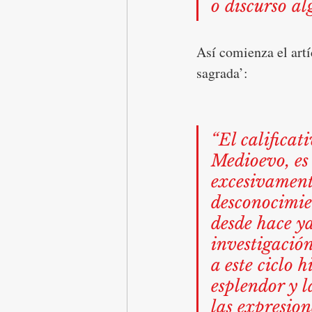
o discurso al
Así comienza el artí
sagrada’:
“El calificat
Medioevo, es 
excesivament
desconocimie
desde hace ya
investigación
a este ciclo h
esplendor y l
las expresion