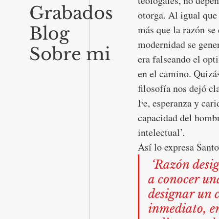
teologales, no depen
Grabados
otorga. Al igual que 
Blog
más que la razón se 
modernidad se genera
Sobre mi
era falseando el op
en el camino. Quizá
filosofía nos dejó cl
Fe, esperanza y cari
capacidad del hombr
intelectual’.   
Así lo expresa Sant
 ‘Razón designa un discurrir por el cual el alma humana llega 
a conocer una
designar un 
inmediato, e