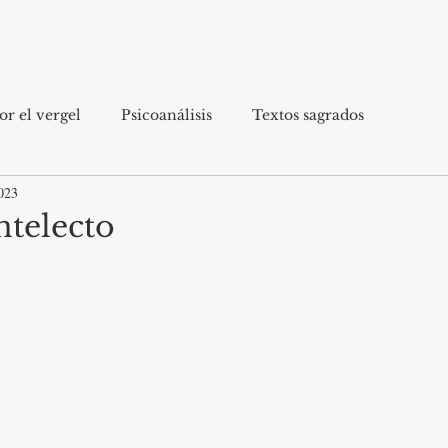
r el vergel
Psicoanálisis
Textos sagrados
023
ntelecto