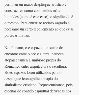
permitan un maior despliegue artístico e 
constructivo como con medios máis 
humildes (como é este caso), o significado é 
o mesmo. Para entrar ao recinto sagrado é 
necesario un certo recollemento ao que estas 
portadas invitan.
No tímpano, ese espazo que xurde do 
encontro entre o ceo e a terra, parecen 
atoparse tamén a simbiose propia do 
Románico entre arquitectura e escultura. 
Estes espazos foron utilizados para o 
despliegue iconográfico propio do 
simbolismo cristiano. Representáronse, pois, 
escenas de contido espiritual derivadas dos 
textos, as lendas e a literatura cristiana. 
Podemos dicir que case toda a arte 
esculpida, tallada ou pintada no Románico 