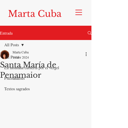
Marta Cuba
Entrada
All Posts
Marta Cuba
All Posts
11 abr 2024
Santa María de
La montaña cubierta por el vergel
Penamaior
Psicoanálisis
Textos sagrados