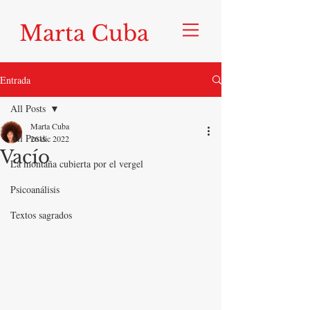
Marta Cuba
Entrada
All Posts
Marta Cuba
All Posts
26 dic 2022
Vacío
La montaña cubierta por el vergel
Psicoanálisis
Textos sagrados