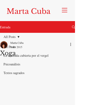
Marta Cuba
Entrada
All Posts
Marta Cuba
All Posts
8 abr 2015
Xoga
La montaña cubierta por el vergel
Psicoanálisis
Textos sagrados