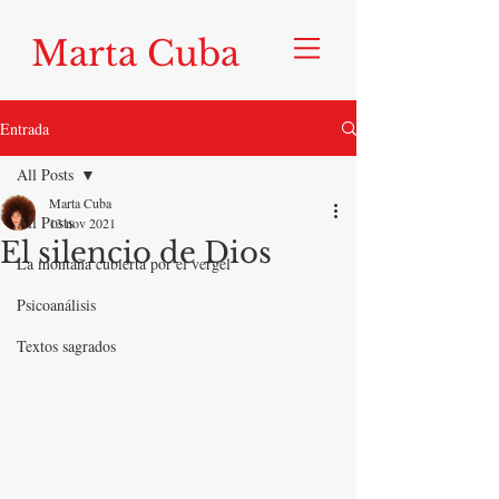
Marta Cuba
Entrada
All Posts
Marta Cuba
All Posts
13 nov 2021
El silencio de Dios
La montaña cubierta por el vergel
Psicoanálisis
Textos sagrados