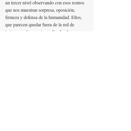
un tercer nivel observando con esos rostros 
que nos muestran sorpresa, oposición, 
firmeza y defensa de la humanidad. Ellos, 
que parecen quedar fuera de la red de 
tortura que lanza este predicador, los que no 
han sido atrapados por el miedo, por el 
acoso de un Dios externo, son los que 
pueden vivir libres, no sometidos al miedo 
pero a la vez capaces de respetar los límites 
que impone la muerte. Simbolizan el estar 
en Dios, y son así los únicos que 
verdaderamente se salvan, los que después 
de atravesar la noche y la tormenta, 
despertarán en la luz de un nuevo día.
Aunque el debate a lo largo de la película 
parezca centrarse en la dualidad entre el 
creyente y el ateo, con el transfondo 