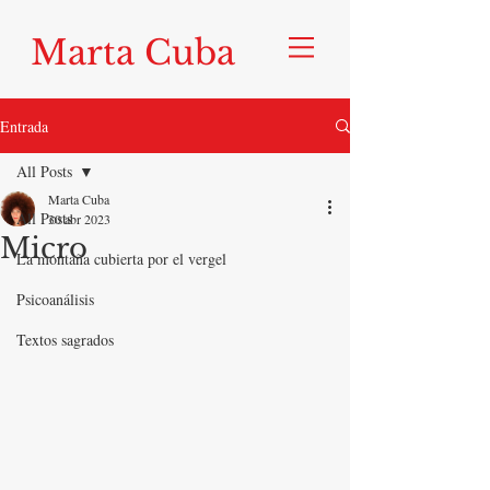
Marta Cuba
Entrada
All Posts
Marta Cuba
All Posts
30 abr 2023
Micro
La montaña cubierta por el vergel
Psicoanálisis
Textos sagrados