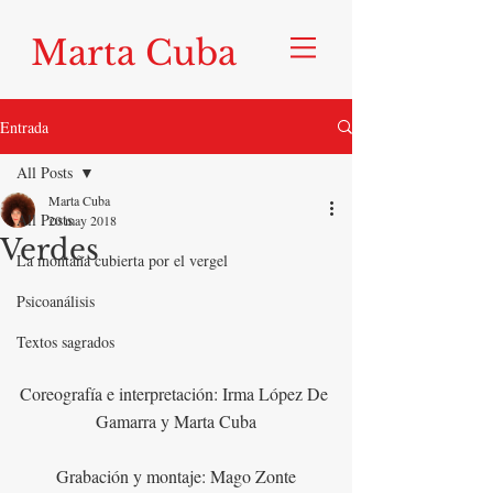
Marta Cuba
Entrada
All Posts
Marta Cuba
All Posts
20 may 2018
Verdes
La montaña cubierta por el vergel
Psicoanálisis
Textos sagrados
Coreografía e interpretación: Irma López De 
Gamarra y Marta Cuba
Grabación y montaje: Mago Zonte