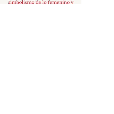
simbolismo de lo femenino y
del vacío como aquello en torno
a lo que se circunscribe el
deseo. En los tres tiempos del
jardín cristiano encontramos
también la lucha con una
misma y la grieta que nos
atraviesa, como fruto de la
confrontación con la
imposibilidad de coincidir
plenamente con el propio
querer.