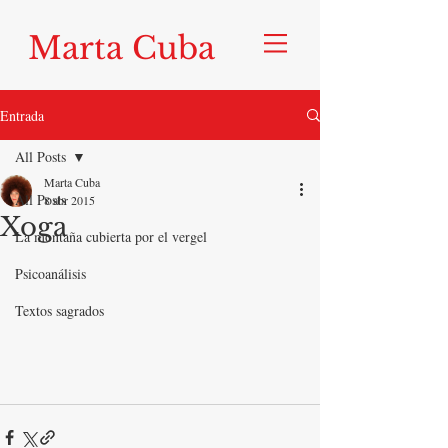
Marta Cuba
Entrada
All Posts
Marta Cuba
All Posts
8 abr 2015
Xoga
La montaña cubierta por el vergel
Psicoanálisis
Textos sagrados