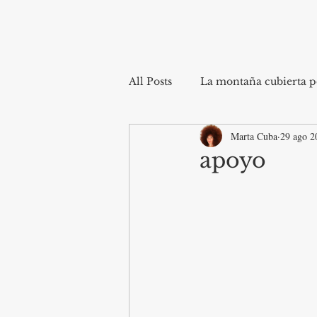
All Posts
La montaña cubierta po
Marta Cuba
29 ago 2
apoyo