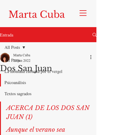
Marta Cuba
Entrada
All Posts
Marta Cuba
All Posts
22 jun 2022
Dos San Juan
La montaña cubierta por el vergel
Psicoanálisis
Textos sagrados
ACERCA DE LOS DOS SAN 
JUAN (1)
Aunque el verano sea 