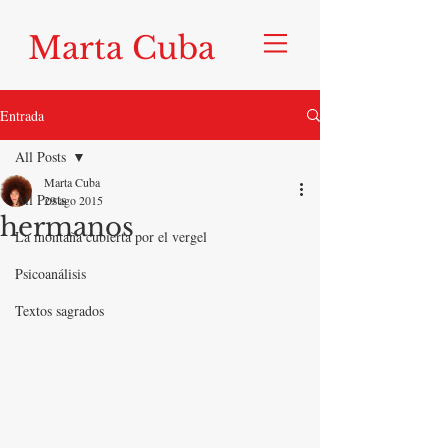
Marta Cuba
Entrada
All Posts
Marta Cuba
All Posts
29 ago 2015
hermanos
La montaña cubierta por el vergel
Psicoanálisis
Textos sagrados