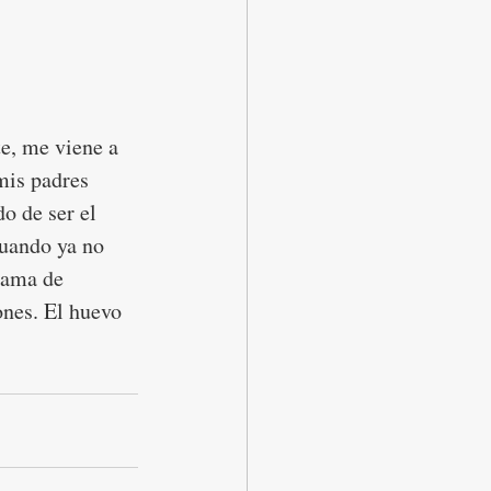
e, me viene a 
mis padres 
o de ser el 
cuando ya no 
gama de 
nes. El huevo 