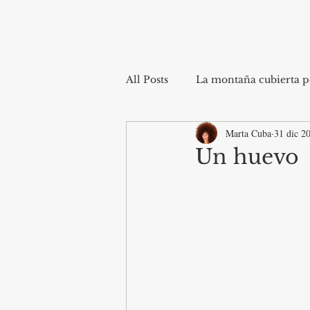
All Posts
La montaña cubierta po
Marta Cuba
31 dic 2
Un huevo