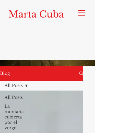
Marta Cuba
Blog
All Posts
All Posts
La
montaña
cubierta
por el
vergel