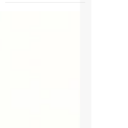
Tamaño: 67×40 cm #bordados
#grabados